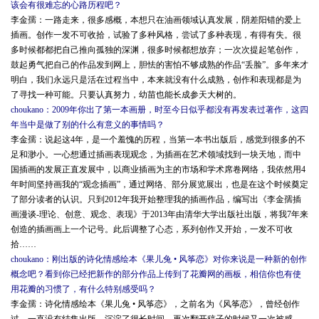
该会有很难忘的心路历程吧？
李金孺：一路走来，很多感概，本想只在油画领域认真发展，阴差阳错的爱上
插画。创作一发不可收拾，试验了多种风格，尝试了多种表现，有得有失。很
多时候都都把自己推向孤独的深渊，很多时候都想放弃；一次次提起笔创作，
鼓起勇气把自己的作品发到网上，胆怯的害怕不够成熟的作品“丢脸”。多年来才
明白，我们永远只是活在过程当中，本来就没有什么成熟，创作和表现都是为
了寻找一种可能。只要认真努力，幼苗也能长成参天大树的。
choukano：2009年你出了第一本画册，时至今日似乎都没有再发表过著作，这四
年当中是做了别的什么有意义的事情吗？
李金孺：说起这4年，是一个羞愧的历程，当第一本书出版后，感觉到很多的不
足和渺小。一心想通过插画表现观念，为插画在艺术领域找到一块天地，而中
国插画的发展正直发展中，以商业插画为主的市场和学术席卷网络，我依然用4
年时间坚持画我的“观念插画”，通过网络、部分展览展出，也是在这个时候奠定
了部分读者的认识。只到2012年我开始整理我的插画作品，编写出《李金孺插
画漫谈-理论、创意、观念、表现》于2013年由清华大学出版社出版，将我7年来
创造的插画画上一个记号。此后调整了心态，系列创作又开始，一发不可收
拾……
choukano：刚出版的诗化情感绘本《果儿兔 • 风筝恋》对你来说是一种新的创作
概念吧？看到你已经把新作的部分作品上传到了花瓣网的画板，相信你也有使
用花瓣的习惯了，有什么特别感受吗？
李金孺：诗化情感绘本《果儿兔 • 风筝恋》，之前名为《风筝恋》，曾经创作