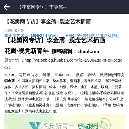
【花瓣网专访】李金孺--
观念艺术插画
【花瓣网专访】李金孺--观念艺术插画
2020-08-20
李金孺艺术网LIJINRU【官网】-LJRART(金孺创想)品牌商标转让
【花瓣网专访】李金孺--观念艺术插画
花瓣·视觉新青年
撰稿编辑：choukano
原文地址：http://visionblog.huaban.com/?p=2936&qq-pf-to=pcqq.
c2c
zaker、网易云阅读、鲜果、flipboard 、微信、网站、微博同步阅读
李金孺
，中国著名插画艺术家、绘本作家、漫画家、当代艺术家。活跃于网络
媒体，多才多艺，擅长插画、绘本、动漫、设计、油画、水墨、版画。主要著
作：《李金孺插画漫谈-理论·创意·观念·表现》、《创意生活绘-手绘数码插画速
成课堂》清华大学出版社出版，《果儿兔·风筝恋》（诗化情感绘本）化学工业
出版社出版，《魔圣精灵斗魔》（漫画）成都时代出版社出版。《手绘·数码插
画创意宝典》湖南科技出版社出版。