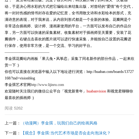
过，一直没有结集出版。沉淀了很长时间，再次翻开稿子的时候又一次被感
动，于是决心用水彩的方式把它编绘出来结集出版，对曾经的“爱情”有个交代，
将一封封伤感的情书封存在爱的记忆里，全书用散文诗和水彩绘本的形式，充
满诗意的表现，对于我来说，从内容到形式都是一个全新的体验。花瓣网是个
非常适合插画师、设计师、漫画家使用的平台，一方面可以发布自己的作品分
享，另一方面可以快速的采集素材。收集素材对于插画师至关重要，安装了花
瓣插件，右键点击喜欢的图片就可以进行快速采集，并能按自己设置的花瓣进
行保存，使用非常方便，是一个交流、学习的好平台。
————————————
李金孺花瓣站内画板「果儿兔 • 风筝恋」采集了同名新作的部分作品，一起来欣
赏一下 :)
你也可以直接在浏览器中输入以下地址进行浏览：http://huaban.com/boards/13727
168/?md=visionblog
李金孺艺术官网
http://www.lijinru.com
欢迎随时关注我们的微信公众平台「视觉新青年」
huabanvision
和视觉君聊聊你
最喜欢的插画师 :)
阅读
5262
上一篇：
（动漫网）李金孺，玩我们自己的绘画风格
下一篇：
【观念】李金孺:当代艺术市场是否会走向泡沫化？