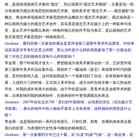
画，提倡表现插画艺术家的“观念”，所以强调为“观念艺术插画”，主要是说一部
分靠插画为观念表现思想的插画艺术家。借助美术史“观念艺术——观念摄影”的
概念，将这种表现插画艺术家思想的作品概括为“观念艺术插画”。观念插画是一
种以插画为媒介的观念艺术创作，其实质是观念艺术在媒介上的一种延伸与演
变，是从艺术中抽离出来的一种相对独立的创作手段与形式，是以插画的艺术
形式表现艺术家思想的一种插画形式。
choukano：看到你第一次参加的展会是贵州省第三届青年美术作品展览，对你来
说应该是非常有纪念意义的吧，那么当时是什么样的原因参加了那一次展会的
呢？对你之后的插画生涯有什么样的影响？
李金孺：那个时候我才读大一，梦想能成为省美术家协会的一员，正好贵州省
第三届青年美术作品征集作品，我创作了一幅油画《姿态》表现青年时代的困
惑，意外的获得入选，这对鼓励我成为一个画家找到了自信，后来我每年都送
展，入选到大三的时候，正式加入美术协会，成为当时在校生唯一加入协会的
学生，对我的成长有很大的鼓励。由于学的是油画，受美术史及油画学术的影
响，后来影响到我的插画创作，在插画创作中更强调观念的表达。
choukano：2007年你在北京798「变幻的中国表情：从纯真到失忆（综合媒介艺
术联展）」展出的画作中的人物似乎基本上没有表情，这样描绘的用意是什么
呢？
李金孺：这是我创作的一系列没有面孔，只有红唇、刺青、赤裸的身体表达着
直白的欲望，为表现时代女性身与物化的精神面孔。
choukano：第一次参展到今年已过十载，从“出道”到成“气候”，这一路走来，应