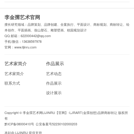
李金孺艺术官网
擅长研究领域：品牌策划、品牌创建、全案执行、平面设计、商标规划、商标转让、绘
本创作、平面插画、假山塑石、雕塑壁画、校园规划设计
QQ 邮箱：622000442@qq.com
手机/微信：13638597978
官网：www.lijinru.com
艺术家简介
作品展示
艺术家简介
艺术动态
联系方式
作品展示
设计展示
Copyright ©
李金孺艺术网LIJINRU【官网】-LJRART(金孺创想)品牌商标转让
版权所
有
黔ICP备08000410号
公安备案号52230102000203
本站由
LIJINRU
提供支持